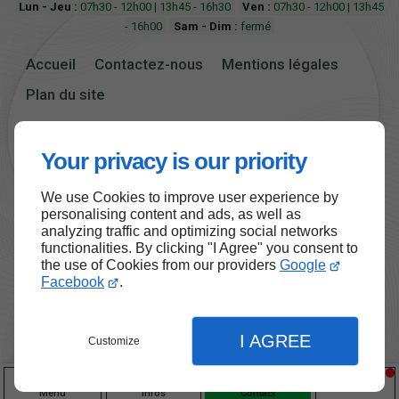
Lun - Jeu :
07h30 - 12h00 | 13h45 - 16h30
Ven :
07h30 - 12h00 | 13h45
- 16h00
Sam - Dim :
fermé
Accueil
Contactez-nous
Mentions légales
Plan du site
Your privacy is our priority
We use Cookies to improve user experience by
Haut de page
personalising content and ads, as well as
analyzing traffic and optimizing social networks
functionalities. By clicking "I Agree" you consent to
the use of Cookies from our providers
Google
Facebook
.
I AGREE
Customize
Menu
Infos
Contact