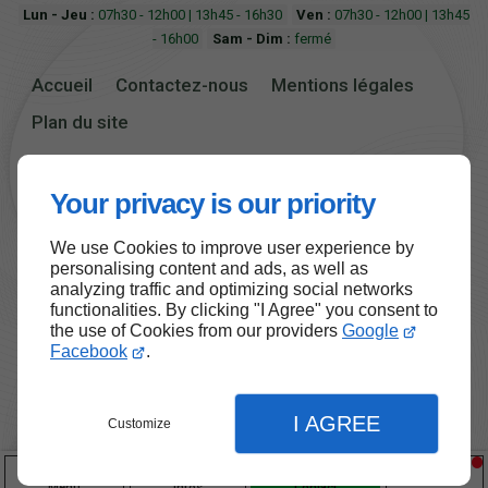
Lun - Jeu :
07h30 - 12h00 | 13h45 - 16h30
Ven :
07h30 - 12h00 | 13h45
- 16h00
Sam - Dim :
fermé
Accueil
Contactez-nous
Mentions légales
Plan du site
Your privacy is our priority
We use Cookies to improve user experience by
Haut de page
personalising content and ads, as well as
analyzing traffic and optimizing social networks
functionalities. By clicking "I Agree" you consent to
the use of Cookies from our providers
Google
Facebook
.
I AGREE
Customize
Menu
Infos
Contact